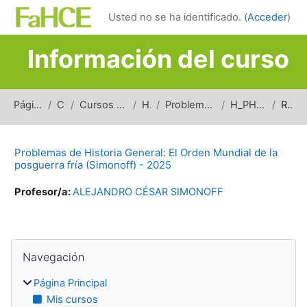
Salta al contenido principal
Usted no se ha identificado. (
Acceder
)
Información del curso
Página Principal
Cursos
Cursos de carreras de grado
Historia
Problemas de Historia General
H_PHG_CENOM_2025
Resumen
Problemas de Historia General: El Orden Mundial de la
posguerra fría (Simonoff) - 2025
Profesor/a:
ALEJANDRO CÉSAR SIMONOFF
Bloques
Salta Navegación
Navegación
Página Principal
Mis cursos