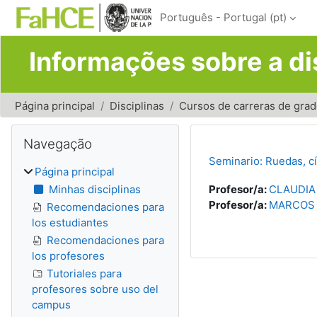
Ir para o conteúdo principal
Português - Portugal ‎(pt)‎
Informações sobre a di
Página principal
Disciplinas
Cursos de carreras de gra
Blocos
Ignorar Navegação
Navegação
Seminario: Ruedas, cí
Página principal
Minhas disciplinas
Profesor/a:
CLAUDIA
Profesor/a:
MARCOS 
Recomendaciones para
los estudiantes
Recomendaciones para
los profesores
Tutoriales para
profesores sobre uso del
campus