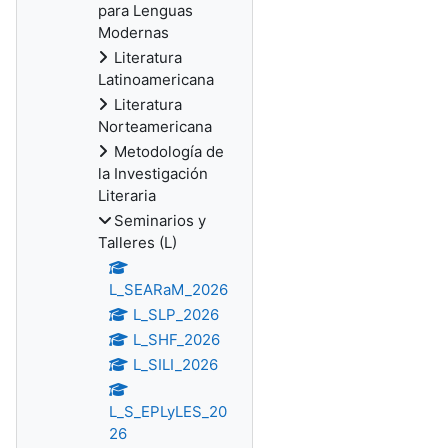
para Lenguas
Modernas
Literatura
Latinoamericana
Literatura
Norteamericana
Metodología de
la Investigación
Literaria
Seminarios y
Talleres (L)
L_SEARaM_2026
L_SLP_2026
L_SHF_2026
L_SILI_2026
L_S_EPLyLES_20
26