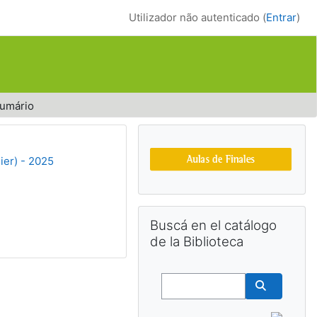
Utilizador não autenticado (
Entrar
)
umário
Blocos adicionais
ier) - 2025
Ignorar Buscá en el catálogo de la B
Buscá en el catálogo
de la Biblioteca
Buscar
Buscar cu