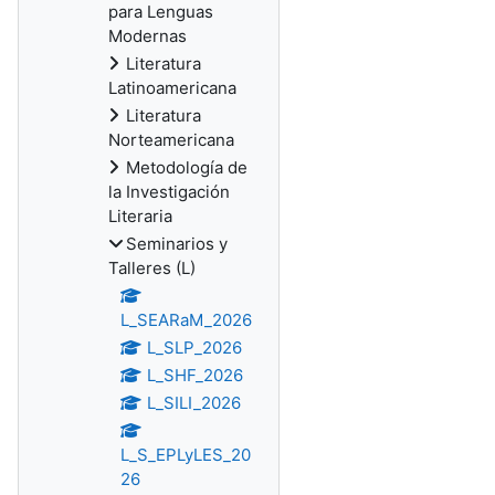
para Lenguas
Modernas
Literatura
Latinoamericana
Literatura
Norteamericana
Metodología de
la Investigación
Literaria
Seminarios y
Talleres (L)
L_SEARaM_2026
L_SLP_2026
L_SHF_2026
L_SILI_2026
L_S_EPLyLES_20
26