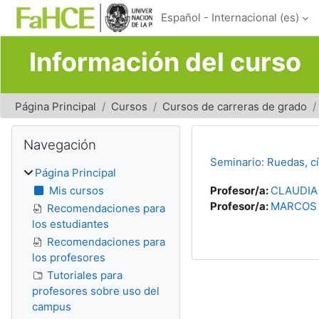
Salta al contenido principal
Español - Internacional ‎(es)‎
Información del curso
Página Principal
Cursos
Cursos de carreras de grado
Bloques
Salta Navegación
Navegación
Seminario: Ruedas, cí
Página Principal
Mis cursos
Profesor/a:
CLAUDIA
Profesor/a:
MARCOS 
Recomendaciones para
los estudiantes
Recomendaciones para
los profesores
Tutoriales para
profesores sobre uso del
campus