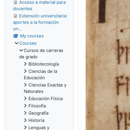
Acceso a material para
docentes
Extensión universitaria:
aportes a la formación
un...
My courses
Courses
Cursos de carreras
de grado
Bibliotecología
Ciencias de la
Educación
Ciencias Exactas y
Naturales
Educación Física
Filosofía
Geografía
Historia
Lenguas y