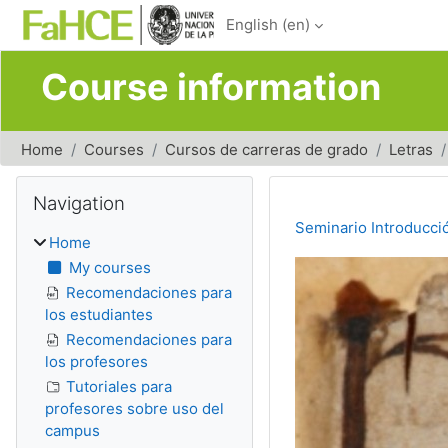
Skip to main content
English ‎(en)‎
Course information
Home
Courses
Cursos de carreras de grado
Letras
Blocks
Skip Navigation
Navigation
Seminario Introducció
Home
My courses
Recomendaciones para
los estudiantes
Recomendaciones para
los profesores
Tutoriales para
profesores sobre uso del
campus