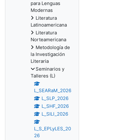
para Lenguas
Modernas
Literatura
Latinoamericana
Literatura
Norteamericana
Metodología de
la Investigación
Literaria
Seminarios y
Talleres (L)
L_SEARaM_2026
L_SLP_2026
L_SHF_2026
L_SILI_2026
L_S_EPLyLES_20
26