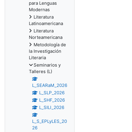
para Lenguas
Modernas
Literatura
Latinoamericana
Literatura
Norteamericana
Metodología de
la Investigación
Literaria
Seminarios y
Talleres (L)
L_SEARaM_2026
L_SLP_2026
L_SHF_2026
L_SILI_2026
L_S_EPLyLES_20
26