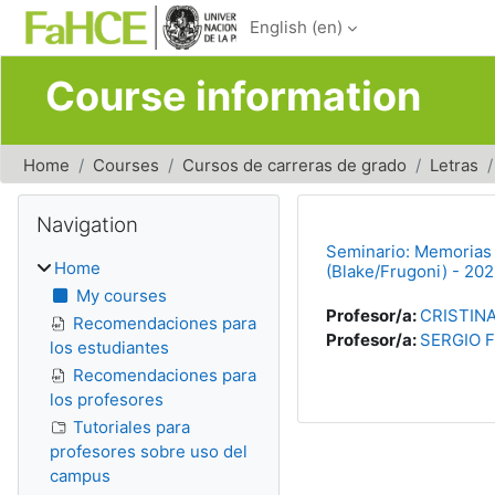
Skip to main content
English ‎(en)‎
Course information
Home
Courses
Cursos de carreras de grado
Letras
Blocks
Skip Navigation
Navigation
Seminario: Memorias en
Home
(Blake/Frugoni) - 20
My courses
Profesor/a:
CRISTIN
Recomendaciones para
Profesor/a:
SERGIO 
los estudiantes
Recomendaciones para
los profesores
Tutoriales para
profesores sobre uso del
campus