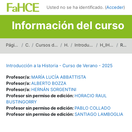
Salta al contenido principal
Usted no se ha identificado. (
Acceder
)
Información del curso
Página Principal
Cursos
Cursos de carreras de grado
Historia
Introducción a la Historia
H_IH_Verano_2025
Resumen
Introducción a la Historia - Curso de Verano - 2025
Profesor/a:
MARÍA LUCÍA ABBATTISTA
Profesor/a:
ALBERTO BOZZA
Profesor/a:
HERNÁN SORGENTINI
Profesor sin permiso de edición:
HORACIO RAUL
BUSTINGORRY
Profesor sin permiso de edición:
PABLO COLLADO
Profesor sin permiso de edición:
SANTIAGO LAMBOGLIA