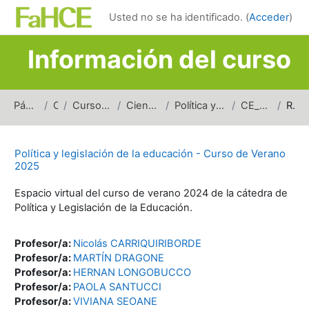
Salta al contenido principal
Usted no se ha identificado. (
Acceder
)
Información del curso
Página Principal
Cursos
Cursos de carreras de grado
Ciencias de la Educación
Política y Legislación de la Educación
CE_PLSE_Verano_2025
Resumen
Política y legislación de la educación - Curso de Verano
2025
Espacio virtual del curso de verano 2024 de la cátedra de
Política y Legislación de la Educación.
Profesor/a:
Nicolás CARRIQUIRIBORDE
Profesor/a:
MARTÍN DRAGONE
Profesor/a:
HERNAN LONGOBUCCO
Profesor/a:
PAOLA SANTUCCI
Profesor/a:
VIVIANA SEOANE