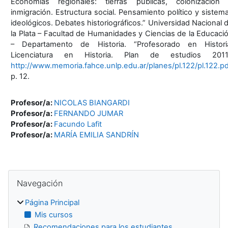
Economías regionales: tierras públicas, colonización
inmigración. Estructura social. Pensamiento político y sistem
ideológicos. Debates historiográficos.” Universidad Nacional 
la Plata – Facultad de Humanidades y Ciencias de la Educaci
– Departamento de Historia. “Profesorado en Histori
Licenciatura en Historia. Plan de estudios 2011
http://www.memoria.fahce.unlp.edu.ar/planes/pl.122/pl.122.pd
p. 12.
Profesor/a:
NICOLAS BIANGARDI
Profesor/a:
FERNANDO JUMAR
Profesor/a:
Facundo Lafit
Profesor/a:
MARÍA EMILIA SANDRÍN
Bloques
Salta Navegación
Navegación
Página Principal
Mis cursos
Recomendaciones para los estudiantes