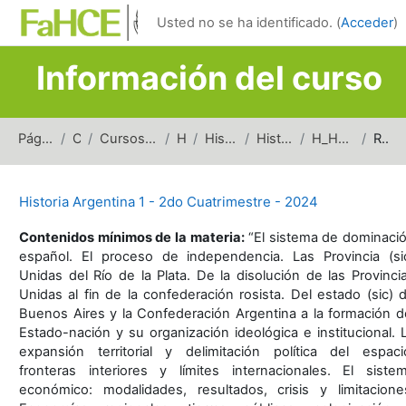
Salta al contenido principal
Usted no se ha identificado. (
Acceder
)
Información del curso
Página Principal
Cursos
Cursos de carreras de grado
Historia
Historia Argentina
Historia Argentina 1
H_HA1_2doSem_2024
Resumen
Historia Argentina 1 - 2do Cuatrimestre - 2024
Contenidos mínimos de la materia:
“El sistema de dominaci
español. El proceso de independencia. Las Provincia (si
Unidas del Río de la Plata. De la disolución de las Provinci
Unidas al fin de la confederación rosista. Del estado (sic) 
Buenos Aires y la Confederación Argentina a la formación d
Estado-nación y su organización ideológica e institucional. 
expansión territorial y delimitación política del espaci
fronteras interiores y límites internacionales. El siste
económico: modalidades, resultados, crisis y limitacione