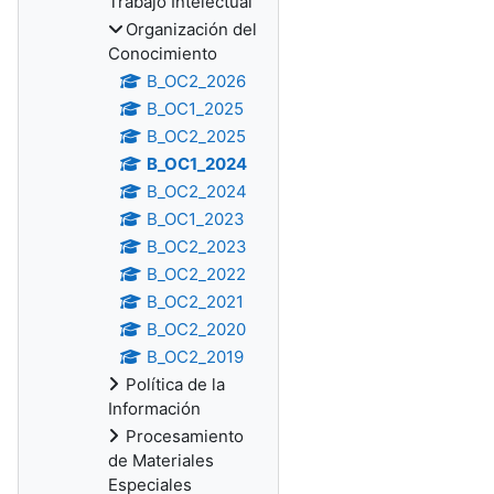
Trabajo Intelectual
Organización del
Conocimiento
B_OC2_2026
B_OC1_2025
B_OC2_2025
B_OC1_2024
B_OC2_2024
B_OC1_2023
B_OC2_2023
B_OC2_2022
B_OC2_2021
B_OC2_2020
B_OC2_2019
Política de la
Información
Procesamiento
de Materiales
Especiales