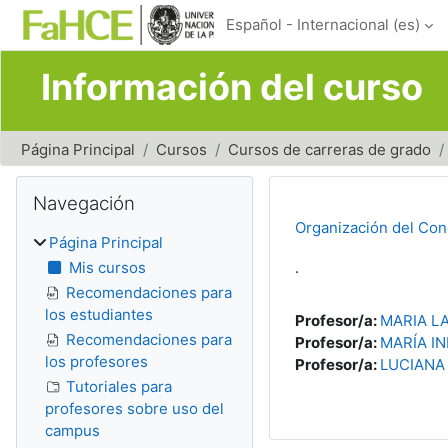
Salta al contenido principal
Español - Internacional ‎(es)‎
Información del curso
Página Principal
Cursos
Cursos de carreras de grado
Bloques
Salta Navegación
Navegación
Organización del Con
Página Principal
Mis cursos
.
Recomendaciones para
los estudiantes
Profesor/a:
MARIA L
Recomendaciones para
Profesor/a:
MARÍA I
los profesores
Profesor/a:
LUCIANA
Tutoriales para
profesores sobre uso del
campus