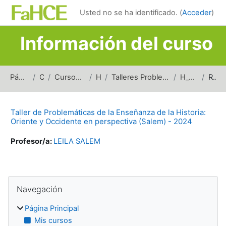
Salta al contenido principal
Usted no se ha identificado. (
Acceder
)
Información del curso
Página Principal
Cursos
Cursos de carreras de grado
Historia
Talleres Problemáticas Enseñanza en Historia (Hist)
H_TPH_OOP_2024
Resumen
Taller de Problemáticas de la Enseñanza de la Historia:
Oriente y Occidente en perspectiva (Salem) - 2024
Profesor/a:
LEILA SALEM
Bloques
Salta Navegación
Navegación
Página Principal
Mis cursos