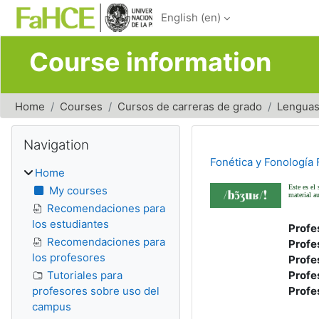
Skip to main content
English ‎(en)‎
Course information
Home
Courses
Cursos de carreras de grado
Lenguas
Blocks
Skip Navigation
Navigation
Fonética y Fonología 
Home
Este es el 
My courses
material a
Recomendaciones para
los estudiantes
Profe
Recomendaciones para
Profe
los profesores
Profe
Tutoriales para
Profe
profesores sobre uso del
Profe
campus