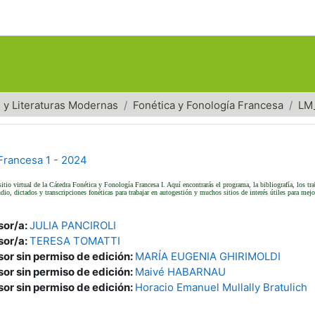
 y Literaturas Modernas
Fonética y Fonología Francesa
LM
Francesa 1 - 2024
sitio virtual de la Cátedra Fonética y Fonología Francesa I. Aquí encontrarás el programa, la bibliografía, los tr
udio, dictados y transcripciones fonéticas para trabajar en autogestión y muchos sitios de interés útiles para mej
sor/a:
JULIA PANCIROLI
sor/a:
TERESA TOMATTI
sor sin permiso de edición:
MARÍA EUGENIA GHIRIMOLDI
sor sin permiso de edición:
Maivé HABARNAU
sor sin permiso de edición:
Horacio Emanuel Mullally Bratulich