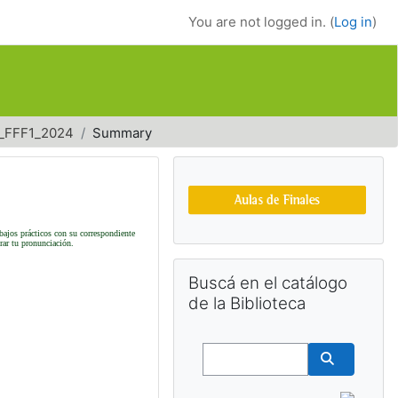
You are not logged in. (
Log in
)
_FFF1_2024
Summary
Supplementary bl
abajos prácticos con su correspondiente
orar tu pronunciación.
Skip Buscá en el catálogo de la Bibl
Buscá en el catálogo
de la Biblioteca
Buscar
Buscar cu