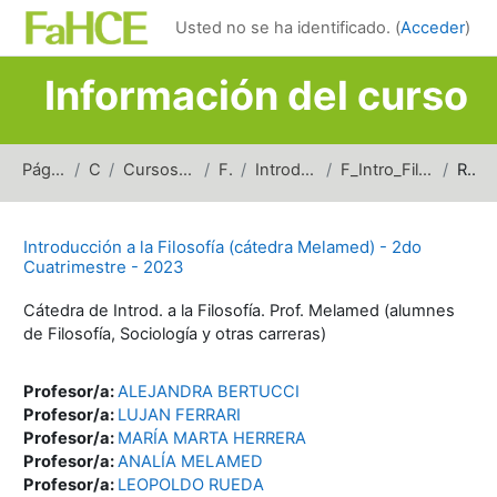
Salta al contenido principal
Usted no se ha identificado. (
Acceder
)
Información del curso
Página Principal
Cursos
Cursos de carreras de grado
Filosofía
Introducción a la Filosofía
F_Intro_Fil(Melamed)_2doSem_2023
Resumen
Introducción a la Filosofía (cátedra Melamed) - 2do
Cuatrimestre - 2023
Cátedra de Introd. a la Filosofía. Prof. Melamed (alumnes
de Filosofía, Sociología y otras carreras)
Profesor/a:
ALEJANDRA BERTUCCI
Profesor/a:
LUJAN FERRARI
Profesor/a:
MARÍA MARTA HERRERA
Profesor/a:
ANALÍA MELAMED
Profesor/a:
LEOPOLDO RUEDA