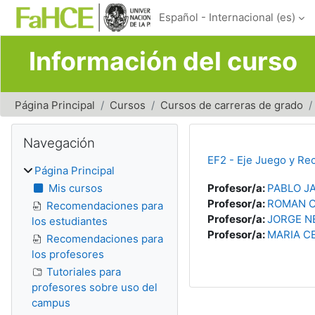
Salta al contenido principal
Español - Internacional ‎(es)‎
Información del curso
Página Principal
Cursos
Cursos de carreras de grado
Bloques
Salta Navegación
Navegación
EF2 - Eje Juego y Rec
Página Principal
Mis cursos
Profesor/a:
PABLO J
Profesor/a:
ROMAN 
Recomendaciones para
Profesor/a:
JORGE N
los estudiantes
Profesor/a:
MARIA CE
Recomendaciones para
los profesores
Tutoriales para
profesores sobre uso del
campus