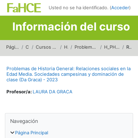
Salta al contenido principal
Usted no se ha identificado. (
Acceder
)
Información del curso
Página Principal
Cursos
Cursos de carreras de grado
Historia
Problemas de Historia General
H_PHG_CSUED_2023
Resumen
Problemas de Historia General: Relaciones sociales en la
Edad Media. Sociedades campesinas y dominación de
clase (Da Graca) - 2023
Profesor/a:
LAURA DA GRACA
Bloques
Salta Navegación
Navegación
Página Principal