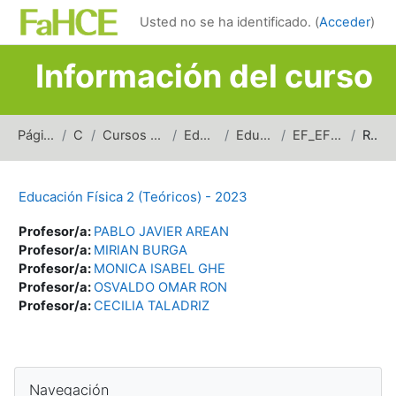
Salta al contenido principal
Usted no se ha identificado. (
Acceder
)
Información del curso
Página Principal
Cursos
Cursos de carreras de grado
Educación Física
Educación Física 2
EF_EF2_T_1erSem_2023
Resumen
Educación Física 2 (Teóricos) - 2023
Profesor/a:
PABLO JAVIER AREAN
Profesor/a:
MIRIAN BURGA
Profesor/a:
MONICA ISABEL GHE
Profesor/a:
OSVALDO OMAR RON
Profesor/a:
CECILIA TALADRIZ
Bloques
Salta Navegación
Navegación