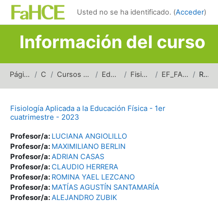
Salta al contenido principal
Usted no se ha identificado. (
Acceder
)
Información del curso
Página Principal
Cursos
Cursos de carreras de grado
Educación Física
Fisiología Aplicada
EF_FAEF_1erSem_2023
Resumen
Fisiología Aplicada a la Educación Física - 1er
cuatrimestre - 2023
Profesor/a:
LUCIANA ANGIOLILLO
Profesor/a:
MAXIMILIANO BERLIN
Profesor/a:
ADRIAN CASAS
Profesor/a:
CLAUDIO HERRERA
Profesor/a:
ROMINA YAEL LEZCANO
Profesor/a:
MATÍAS AGUSTÍN SANTAMARÍA
Profesor/a:
ALEJANDRO ZUBIK