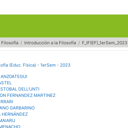
Filosofía
Introducción a la Filosofía
F_IF(EF)_1erSem_2023
sofía (Educ. Física) - 1erSem - 2023
 ANZOATEGUI
ASTEL
ISTOBAL DELL'UNTI
IVON FERNANDEZ MARTINEZ
ERRARI
IANO GARBARINO
A HERNÁNDEZ
 MAIARU
 MENACHO