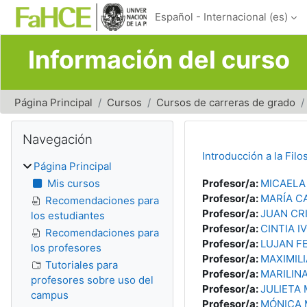
Salta al contenido principal
Español - Internacional ‎(es)‎
Información del curso
Página Principal
Cursos
Cursos de carreras de grado
Bloques
Salta Navegación
Navegación
Introducción a la Filo
Página Principal
Mis cursos
Profesor/a:
MICAELA
Profesor/a:
MARÍA C
Recomendaciones para
Profesor/a:
JUAN CR
los estudiantes
Profesor/a:
CINTIA 
Recomendaciones para
Profesor/a:
LUJAN F
los profesores
Profesor/a:
MAXIMIL
Tutoriales para
Profesor/a:
MARILIN
profesores sobre uso del
Profesor/a:
JULIETA
campus
Profesor/a:
MÓNICA