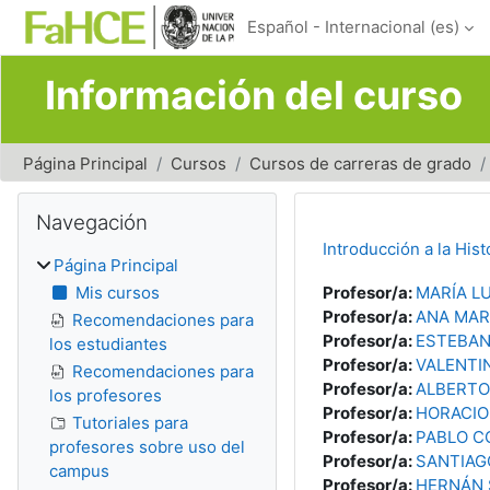
Salta al contenido principal
Español - Internacional ‎(es)‎
Información del curso
Página Principal
Cursos
Cursos de carreras de grado
Bloques
Salta Navegación
Navegación
Introducción a la Hist
Página Principal
Mis cursos
Profesor/a:
MARÍA L
Profesor/a:
ANA MAR
Recomendaciones para
Profesor/a:
ESTEBAN
los estudiantes
Profesor/a:
VALENTI
Recomendaciones para
Profesor/a:
ALBERTO
los profesores
Profesor/a:
HORACIO
Tutoriales para
Profesor/a:
PABLO C
profesores sobre uso del
Profesor/a:
SANTIAG
campus
Profesor/a:
HERNÁN 