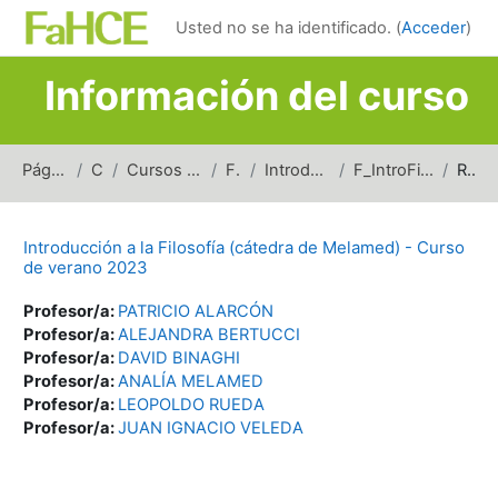
Salta al contenido principal
Usted no se ha identificado. (
Acceder
)
Información del curso
Página Principal
Cursos
Cursos de carreras de grado
Filosofía
Introducción a la Filosofía
F_IntroFil_(Melamed)_cv_2023
Resumen
Introducción a la Filosofía (cátedra de Melamed) - Curso
de verano 2023
Profesor/a:
PATRICIO ALARCÓN
Profesor/a:
ALEJANDRA BERTUCCI
Profesor/a:
DAVID BINAGHI
Profesor/a:
ANALÍA MELAMED
Profesor/a:
LEOPOLDO RUEDA
Profesor/a:
JUAN IGNACIO VELEDA