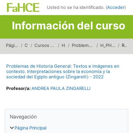
Salta al contenido principal
Usted no se ha identificado. (
Acceder
)
Información del curso
Página Principal
Cursos
Cursos de carreras de grado
Historia
Problemas de Historia General
H_PHG_TICESE_2022
Resumen
Problemas de Historia General: Textos e imágenes en
contexto. Interpretaciones sobre la economía y la
sociedad del Egipto antiguo (Zingarelli) - 2022
Profesor/a:
ANDREA PAULA ZINGARELLI
Bloques
Salta Navegación
Navegación
Página Principal