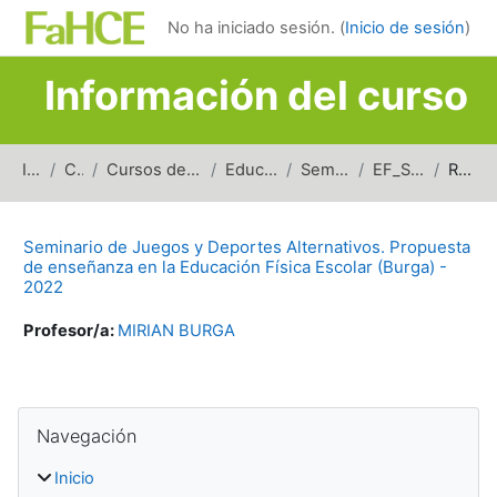
Salta al contenido principal
No ha iniciado sesión. (
Inicio de sesión
)
Información del curso
Inicio
Cursos
Cursos de carreras de grado
Educación Física
Seminarios (EF)
EF_S_JDA_2022
Resumen
Seminario de Juegos y Deportes Alternativos. Propuesta
de enseñanza en la Educación Física Escolar (Burga) -
2022
Profesor/a:
MIRIAN BURGA
Bloques
Salta Navegación
Navegación
Inicio