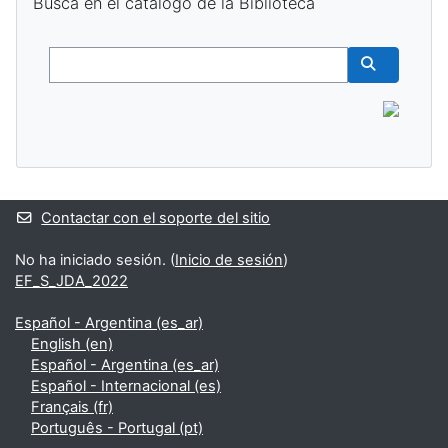
Buscá en el catálogo de la Biblioteca
Buscar
Buscar cur
Contactar con el soporte del sitio
No ha iniciado sesión. (
Inicio de sesión
)
EF_S_JDA_2022
Español - Argentina ‎(es_ar)‎
English ‎(en)‎
Español - Argentina ‎(es_ar)‎
Español - Internacional ‎(es)‎
Français ‎(fr)‎
Português - Portugal ‎(pt)‎