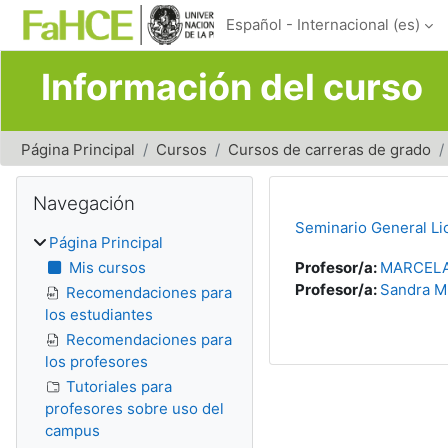
Salta al contenido principal
Español - Internacional ‎(es)‎
Información del curso
Página Principal
Cursos
Cursos de carreras de grado
Bloques
Salta Navegación
Navegación
Seminario General Li
Página Principal
Mis cursos
Profesor/a:
MARCELA
Profesor/a:
Sandra M
Recomendaciones para
los estudiantes
Recomendaciones para
los profesores
Tutoriales para
profesores sobre uso del
campus