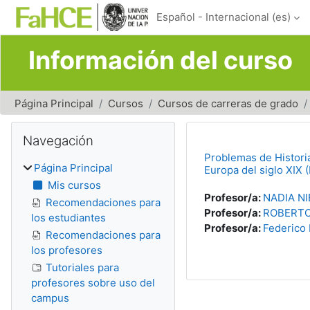
Salta al contenido principal
Español - Internacional ‎(es)‎
Información del curso
Página Principal
Cursos
Cursos de carreras de grado
Bloques
Salta Navegación
Navegación
Problemas de Historia
Página Principal
Europa del siglo XIX (
Mis cursos
Profesor/a:
NADIA N
Recomendaciones para
Profesor/a:
ROBERTO
los estudiantes
Profesor/a:
Federico
Recomendaciones para
los profesores
Tutoriales para
profesores sobre uso del
campus