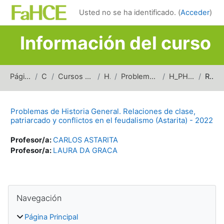
Salta al contenido principal
Usted no se ha identificado. (
Acceder
)
Información del curso
Página Principal
Cursos
Cursos de carreras de grado
Historia
Problemas de Historia General
H_PHG_RCPCF_2022
Resumen
Problemas de Historia General. Relaciones de clase,
patriarcado y conflictos en el feudalismo (Astarita) - 2022
Profesor/a:
CARLOS ASTARITA
Profesor/a:
LAURA DA GRACA
Bloques
Salta Navegación
Navegación
Página Principal