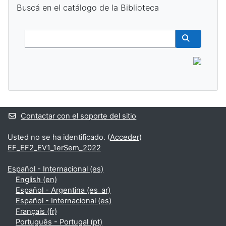
Buscá en el catálogo de la Biblioteca
Buscar
Buscar cur
Contactar con el soporte del sitio
Usted no se ha identificado. (
Acceder
)
EF_EF2_EV1_1erSem_2022
Español - Internacional ‎(es)‎
English ‎(en)‎
Español - Argentina ‎(es_ar)‎
Español - Internacional ‎(es)‎
Français ‎(fr)‎
Português - Portugal ‎(pt)‎