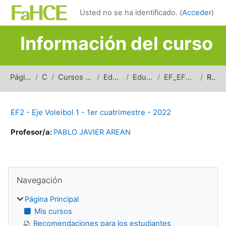
Salta al contenido principal
Usted no se ha identificado. (
Acceder
)
Información del curso
Página Principal
Cursos
Cursos de carreras de grado
Educación Física
Educación Física 2
EF_EF2_EV1_1erSem_2022
Resumen
EF2 - Eje Voleibol 1 - 1er cuatrimestre - 2022
Profesor/a:
PABLO JAVIER AREAN
Bloques
Salta Navegación
Navegación
Página Principal
Mis cursos
Recomendaciones para los estudiantes