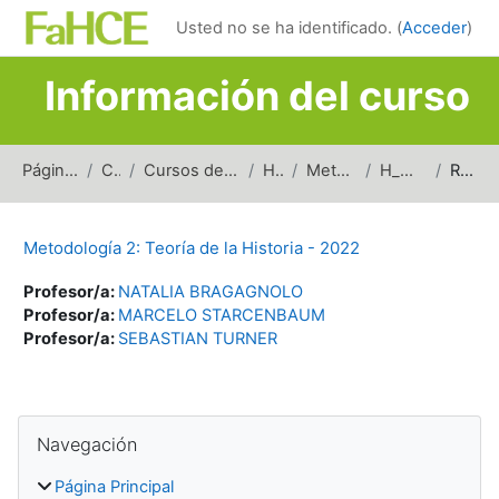
Salta al contenido principal
Usted no se ha identificado. (
Acceder
)
Información del curso
Página Principal
Cursos
Cursos de carreras de grado
Historia
Metodología (H)
H_M2TH_2022
Resumen
Metodología 2: Teoría de la Historia - 2022
Profesor/a:
NATALIA BRAGAGNOLO
Profesor/a:
MARCELO STARCENBAUM
Profesor/a:
SEBASTIAN TURNER
Bloques
Salta Navegación
Navegación
Página Principal