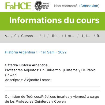
Passer au contenu principal
Non connecté. (
Connexion
)
Informations du cours
Accueil
Cours
Cursos de carreras de grado
Historia
Historia Argentina
Historia Argentina 1
H_HA1_1erSem_2022
Résumé
Historia Argentina 1 - 1er Sem - 2022
Cátedra Historia Argentina I
Profesores Adjuntos: Dr. Guillermo Quinteros y Dr. Pablo
Cowen
Adscriptos: Alejandra Lamas;
Comisión de Teóricos/Prácticos (martes y viernes) a cargo
de los Profesores Quinteros y Cowen