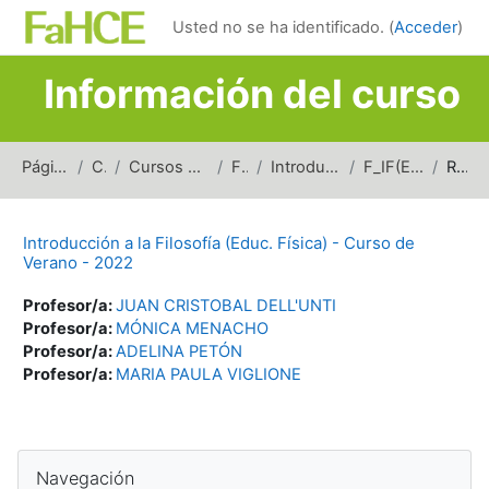
Salta al contenido principal
Usted no se ha identificado. (
Acceder
)
Información del curso
Página Principal
Cursos
Cursos de carreras de grado
Filosofía
Introducción a la Filosofía
F_IF(EF)_Verano_2022
Resumen
Introducción a la Filosofía (Educ. Física) - Curso de
Verano - 2022
Profesor/a:
JUAN CRISTOBAL DELL'UNTI
Profesor/a:
MÓNICA MENACHO
Profesor/a:
ADELINA PETÓN
Profesor/a:
MARIA PAULA VIGLIONE
Bloques
Salta Navegación
Navegación