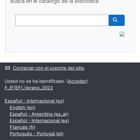
Buscá en el catálogo de la Biblioteca
Buscar
Buscar cur
Contactar con el soporte del sitio
Usted no se ha identificado. (
Acceder
)
F_IF(EF)_Verano_2022
Español - Internacional ‎(es)‎
English ‎(en)‎
Español - Argentina ‎(es_ar)‎
Español - Internacional ‎(es)‎
Français ‎(fr)‎
Português - Portugal ‎(pt)‎