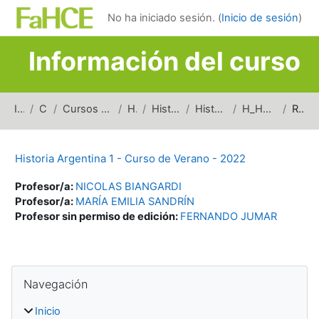
Salta al contenido principal
No ha iniciado sesión. (
Inicio de sesión
)
Información del curso
Inicio
Cursos
Cursos de carreras de grado
Historia
Historia Argentina
Historia Argentina 1
H_HA1_Verano_2022
Resumen
Historia Argentina 1 - Curso de Verano - 2022
Profesor/a:
NICOLAS BIANGARDI
Profesor/a:
MARÍA EMILIA SANDRÍN
Profesor sin permiso de edición:
FERNANDO JUMAR
Bloques
Salta Navegación
Navegación
Inicio