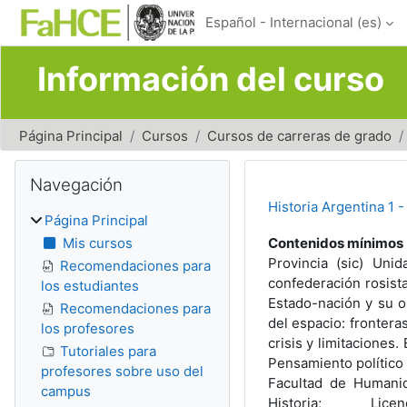
Salta al contenido principal
Español - Internacional ‎(es)‎
Información del curso
Página Principal
Cursos
Cursos de carreras de grado
Bloques
Salta Navegación
Navegación
Historia Argentina 1 
Página Principal
Mis cursos
Contenidos mínimos 
Provincia (sic) Uni
Recomendaciones para
confederación rosist
los estudiantes
Estado-nación y su or
Recomendaciones para
del espacio: frontera
los profesores
crisis y limitaciones.
Tutoriales para
Pensamiento político 
profesores sobre uso del
Facultad de Humanid
campus
Historia; L