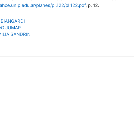
hce.unlp.edu.ar/planes/pl.122/pl.122.pdf
, p. 12.
 BIANGARDI
DO JUMAR
ILIA SANDRÍN