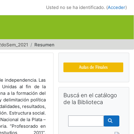
Usted no se ha identificado. (
Acceder
)
2doSem_2021
Resumen
Bloques suplemen
de independencia. Las
 Unidas al fin de la
Salta Buscá en el catálogo de la Bib
na a la formación del
Buscá en el catálogo
 delimitación política
de la Biblioteca
dalidades, resultados,
ión. Estructura social.
Buscar
Nacional de la Plata –
ria. “Profesorado en
Buscar cu
udios 2011”,