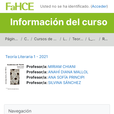
Salta al contenido principal
Usted no se ha identificado. (
Acceder
)
Información del curso
Página Principal
Cursos
Cursos de carreras de grado
Letras
Teoría Literaria
L_TL1_2021
Resumen
Teoría Literaria 1 - 2021
Profesor/a:
MIRIAM CHIANI
Profesor/a:
ANAHÍ DIANA MALLOL
Profesor/a:
ANA SOFÍA PRINCIPI
Profesor/a:
SILVINA SÁNCHEZ
Bloques
Salta Navegación
Navegación