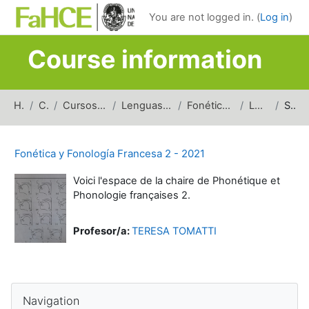
Skip to main content
You are not logged in. (
Log in
)
Course information
Home
Courses
Cursos de carreras de grado
Lenguas y Literaturas Modernas
Fonética y Fonología Francesa
LM_FFF2_2021
Summary
Fonética y Fonología Francesa 2 - 2021
Voici l'espace de la chaire de Phonétique et
Phonologie françaises 2.
Profesor/a:
TERESA TOMATTI
Blocks
Skip Navigation
Navigation