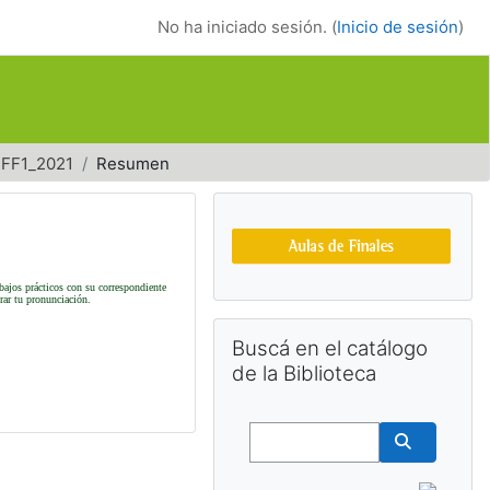
No ha iniciado sesión. (
Inicio de sesión
)
FF1_2021
Resumen
Bloques suplemen
abajos prácticos con su correspondiente
orar tu pronunciación.
Salta Buscá en el catálogo de la Bib
Buscá en el catálogo
de la Biblioteca
Buscar
Buscar cu