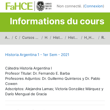
Passer au contenu principal
Non connecté. (
Connexion
)
Informations du cours
Accueil
Cours
Cursos de carreras de grado
Historia
Historia Argentina
Historia Argentina 1
H_HA1_1erSem_2021
Résumé
Historia Argentina 1 - 1er Sem - 2021
Cátedra Historia Argentina I
Profesor Titular: Dr. Fernando E. Barba
Profesores Adjuntos: Dr. Guillermo Quinteros y Dr. Pablo
Cowen
Adscriptos: Alejandra Lamas; Victoria González Márquez y
Darío Mengual de Gracia