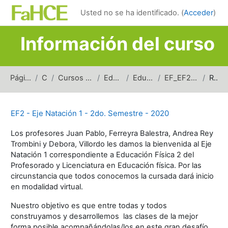
Salta al contenido principal
Usted no se ha identificado. (
Acceder
)
Información del curso
Página Principal
Cursos
Cursos de carreras de grado
Educación Física
Educación Física 2
EF_EF2_EN1_2doSem_2020
Resumen
EF2 - Eje Natación 1 - 2do. Semestre - 2020
Los profesores Juan Pablo, Ferreyra Balestra, Andrea Rey
Trombini y Debora, Villordo les damos la bienvenida al Eje
Natación 1 correspondiente a Educación Física 2 del
Profesorado y Licenciatura en Educación física. Por las
circunstancia que todos conocemos la cursada dará inicio
en modalidad virtual.
Nuestro objetivo es que entre todas y todos
construyamos y desarrollemos las clases de la mejor
forma posible acompañándolas/los en este gran desafío