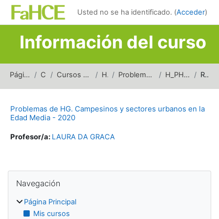
Salta al contenido principal
Usted no se ha identificado. (
Acceder
)
Información del curso
Página Principal
Cursos
Cursos de carreras de grado
Historia
Problemas de Historia General
H_PHG_CSUED_2020
Resumen
Problemas de HG. Campesinos y sectores urbanos en la
Edad Media - 2020
Profesor/a:
LAURA DA GRACA
Bloques
Salta Navegación
Navegación
Página Principal
Mis cursos