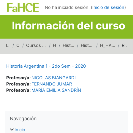
Salta al contenido principal
No ha iniciado sesión. (
Inicio de sesión
)
Información del curso
Inicio
Cursos
Cursos de carreras de grado
Historia
Historia Argentina
Historia Argentina 1
H_HA1_2doSem_2020
Resumen
Historia Argentina 1 - 2do Sem - 2020
Profesor/a:
NICOLAS BIANGARDI
Profesor/a:
FERNANDO JUMAR
Profesor/a:
MARÍA EMILIA SANDRÍN
Bloques
Salta Navegación
Navegación
Inicio