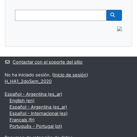
Buscar
Buscar cur
Contactar con el soporte del sitio
No ha iniciado sesión. (
Inicio de sesión
)
H_HA1_2doSem_2020
Español - Argentina ‎(es_ar)‎
English ‎(en)‎
Español - Argentina ‎(es_ar)‎
Español - Internacional ‎(es)‎
Français ‎(fr)‎
Português - Portugal ‎(pt)‎