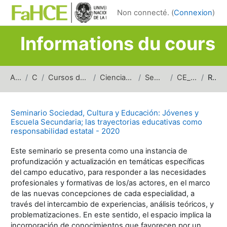
Passer au contenu principal
Non connecté. (
Connexion
)
Informations du cours
Accueil
Cours
Cursos de carreras de grado
Ciencias de la Educación
Seminarios (CE)
CE_SSCE_2020
Résumé
Seminario Sociedad, Cultura y Educación: Jóvenes y
Escuela Secundaria; las trayectorias educativas como
responsabilidad estatal - 2020
Este seminario se presenta como una instancia de
profundización y actualización en temáticas específicas
del campo educativo, para responder a las necesidades
profesionales y formativas de los/as actores, en el marco
de las nuevas concepciones de cada especialidad, a
través del intercambio de experiencias, análisis teóricos, y
problematizaciones. En este sentido, el espacio implica la
incorporación de conocimientos que favorecen por un