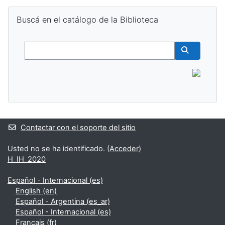
Salta Buscá en el catálogo de la Biblioteca
Buscá en el catálogo de la Biblioteca
Buscar
Buscar cur
Contactar con el soporte del sitio
Usted no se ha identificado. (
Acceder
)
H_IH_2020
Español - Internacional ‎(es)‎
English ‎(en)‎
Español - Argentina ‎(es_ar)‎
Español - Internacional ‎(es)‎
Français ‎(fr)‎