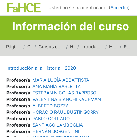
Salta al contenido principal
Usted no se ha identificado. (
Acceder
)
Información del curso
Página Principal
Cursos
Cursos de carreras de grado
Historia
Introducción a la Historia
H_IH_2020
Resumen
Introducción a la Historia - 2020
Profesor/a:
MARÍA LUCÍA ABBATTISTA
Profesor/a:
ANA MARÍA BARLETTA
Profesor/a:
ESTEBAN NICOLAS BARROSO
Profesor/a:
VALENTINA BIANCHI KAUFMAN
Profesor/a:
ALBERTO BOZZA
Profesor/a:
HORACIO RAUL BUSTINGORRY
Profesor/a:
PABLO COLLADO
Profesor/a:
SANTIAGO LAMBOGLIA
Profesor/a:
HERNÁN SORGENTINI