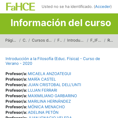
Salta al contenido principal
Usted no se ha identificado. (
Acceder
)
Información del curso
Página Principal
Cursos
Cursos de carreras de grado
Filosofía
Introducción a la Filosofía
F_IF(EF)_cv_2020
Resumen
Introducción a la Filosofía (Educ. Física) - Curso de
Verano - 2020
Profesor/a:
MICAELA ANZOATEGUI
Profesor/a:
MARÍA CASTEL
Profesor/a:
JUAN CRISTOBAL DELL'UNTI
Profesor/a:
LUJAN FERRARI
Profesor/a:
MAXIMILIANO GARBARINO
Profesor/a:
MARILINA HERNÁNDEZ
Profesor/a:
MÓNICA MENACHO
Profesor/a:
ADELINA PETÓN
Profesor/a:
JUAN IGNACIO VELEDA