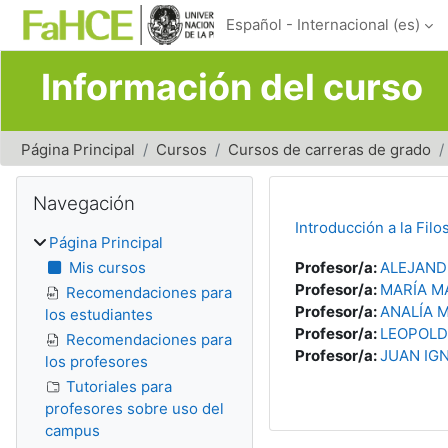
Salta al contenido principal
Español - Internacional ‎(es)‎
Información del curso
Página Principal
Cursos
Cursos de carreras de grado
Bloques
Salta Navegación
Navegación
Introducción a la Fil
Página Principal
Mis cursos
Profesor/a:
ALEJAND
Profesor/a:
MARÍA M
Recomendaciones para
Profesor/a:
ANALÍA 
los estudiantes
Profesor/a:
LEOPOLD
Recomendaciones para
Profesor/a:
JUAN IG
los profesores
Tutoriales para
profesores sobre uso del
campus