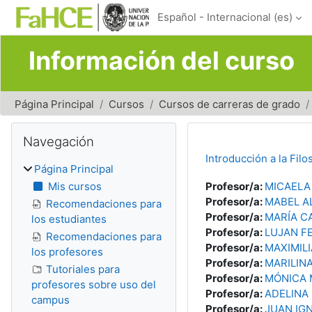
Salta al contenido principal
Español - Internacional ‎(es)‎
Información del curso
Página Principal
Cursos
Cursos de carreras de grado
Bloques
Salta Navegación
Navegación
Introducción a la Filo
Página Principal
Mis cursos
Profesor/a:
MICAELA
Profesor/a:
MABEL A
Recomendaciones para
Profesor/a:
MARÍA C
los estudiantes
Profesor/a:
LUJAN F
Recomendaciones para
Profesor/a:
MAXIMIL
los profesores
Profesor/a:
MARILIN
Tutoriales para
Profesor/a:
MÓNICA
profesores sobre uso del
Profesor/a:
ADELINA
campus
Profesor/a:
JUAN IG