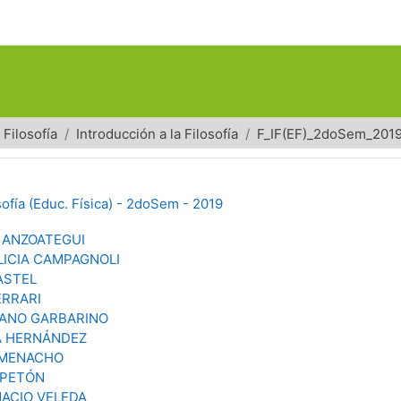
Filosofía
Introducción a la Filosofía
F_IF(EF)_2doSem_201
sofía (Educ. Física) - 2doSem - 2019
 ANZOATEGUI
LICIA CAMPAGNOLI
ASTEL
ERRARI
IANO GARBARINO
A HERNÁNDEZ
 MENACHO
 PETÓN
NACIO VELEDA