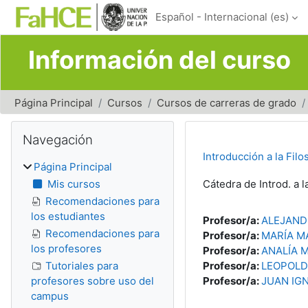
Salta al contenido principal
Español - Internacional ‎(es)‎
Información del curso
Página Principal
Cursos
Cursos de carreras de grado
Bloques
Salta Navegación
Navegación
Introducción a la Fil
Página Principal
Mis cursos
Cátedra de Introd. a l
Recomendaciones para
los estudiantes
Profesor/a:
ALEJAND
Recomendaciones para
Profesor/a:
MARÍA M
los profesores
Profesor/a:
ANALÍA 
Tutoriales para
Profesor/a:
LEOPOLD
profesores sobre uso del
Profesor/a:
JUAN IG
campus