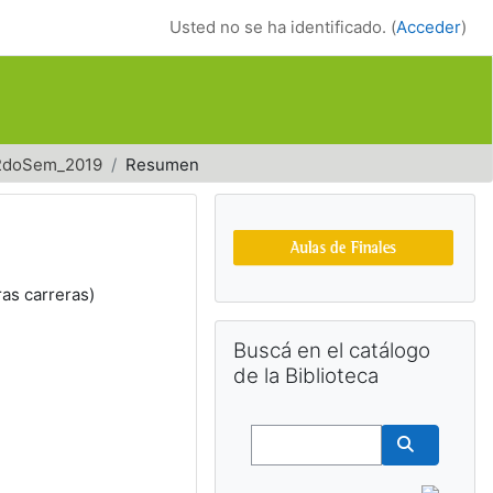
Usted no se ha identificado. (
Acceder
)
_2doSem_2019
Resumen
Bloques suplemen
ras carreras)
Salta Buscá en el catálogo de la Bib
Buscá en el catálogo
de la Biblioteca
Buscar
Buscar cu