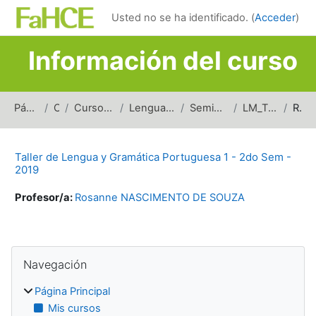
Salta al contenido principal
Usted no se ha identificado. (
Acceder
)
Información del curso
Página Principal
Cursos
Cursos de carreras de grado
Lenguas y Literaturas Modernas
Seminarios y Talleres (LLM)
LM_TLGP1_2doSem_2019
Resumen
Taller de Lengua y Gramática Portuguesa 1 - 2do Sem -
2019
Profesor/a:
Rosanne NASCIMENTO DE SOUZA
Bloques
Salta Navegación
Navegación
Página Principal
Mis cursos