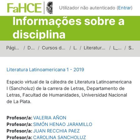
Ir para o conteúdo principal
Utilizador não autenticado (
Entrar
)
Informações sobre a
disciplina
Página principal
Disciplinas
Cursos de carreras de grado
Letras
Literatura Latinoamericana
L_LL1_2019
Sumário
Literatura Latinoamericana 1 - 2019
Espacio virtual de la cátedra de Literatura Latinoamericana
I (Sancholuz) de la carrera de Letras, Departamento de
Letras, Facultad de Humanidades, Universidad Nacional
de La Plata.
Profesor/a:
VALERIA AÑON
Profesor/a:
SIMÓN HENAO JARAMILLO
Profesor/a:
JUAN RECCHIA PAEZ
Profesor/a:
CAROLINA SANCHOLUZ