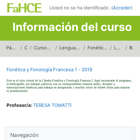
Salta al contenido principal
Usted no se ha identificado. (
Acceder
)
Información del curso
Página Principal
Cursos
Cursos de carreras de grado
Lenguas y Literaturas Modernas
Fonética y Fonología Francesa
LM_FFF1_2019
Resumen
Fonética y Fonología Francesa 1 - 2019
Este es el sitio virtual de la Cátedra Fonética y Fonología Francesa I. Aquí encontrarás el programa,
la bibliografía, los trabajos prácticos con su correspondiente material audio, dictados y
transcripciones fonéticas para trabajar en autogestión y muchos sitios de interés útiles para mejorar
tu pronunciación.
Profesor/a:
TERESA TOMATTI
Bloques
Salta Navegación
Navegación