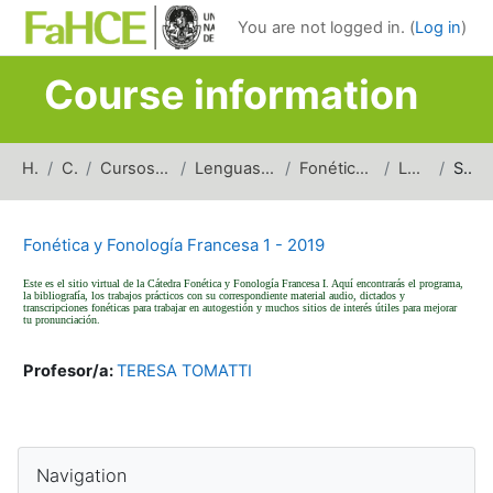
Skip to main content
You are not logged in. (
Log in
)
Course information
Home
Courses
Cursos de carreras de grado
Lenguas y Literaturas Modernas
Fonética y Fonología Francesa
LM_FFF1_2019
Summary
Fonética y Fonología Francesa 1 - 2019
Este es el sitio virtual de la Cátedra Fonética y Fonología Francesa I. Aquí encontrarás el programa,
la bibliografía, los trabajos prácticos con su correspondiente material audio, dictados y
transcripciones fonéticas para trabajar en autogestión y muchos sitios de interés útiles para mejorar
tu pronunciación.
Profesor/a:
TERESA TOMATTI
Blocks
Skip Navigation
Navigation