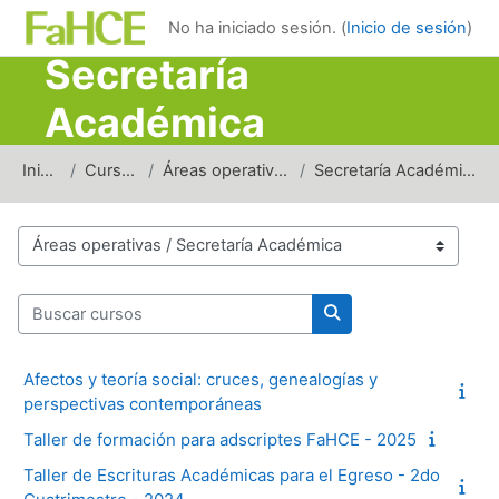
Salta al contenido principal
No ha iniciado sesión. (
Inicio de sesión
)
Secretaría
Académica
Inicio
Cursos
Áreas operativas
Secretaría Académica
Categorías del curso
Buscar cursos
Buscar cursos
Afectos y teoría social: cruces, genealogías y
perspectivas contemporáneas
Taller de formación para adscriptes FaHCE - 2025
Taller de Escrituras Académicas para el Egreso - 2do