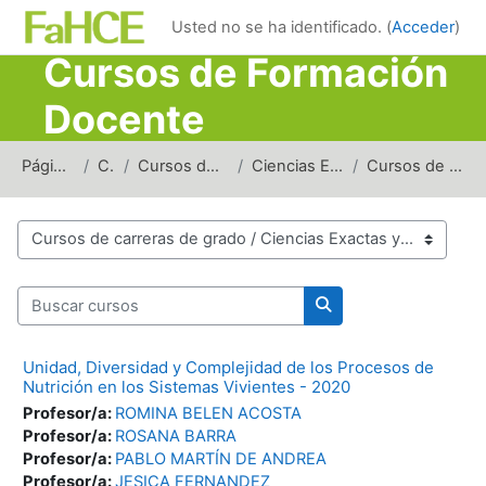
Salta al contenido principal
Usted no se ha identificado. (
Acceder
)
Cursos de Formación
Docente
Página Principal
Cursos
Cursos de carreras de grado
Ciencias Exactas y Naturales
Cursos de Formación Docente
Categorías
Buscar cursos
Buscar cursos
Unidad, Diversidad y Complejidad de los Procesos de
Nutrición en los Sistemas Vivientes - 2020
Profesor/a:
ROMINA BELEN ACOSTA
Profesor/a:
ROSANA BARRA
Profesor/a:
PABLO MARTÍN DE ANDREA
Profesor/a:
JESICA FERNANDEZ