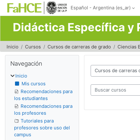
Salta al contenido principal
Español - Argentina ‎(es_ar)‎
Didáctica Específica y
Inicio
Cursos
Cursos de carreras de grado
Ciencias 
Bloques
Salta Navegación
Navegación
Categorías del curso
Inicio
Mis cursos
Buscar cursos
Recomendaciones para
los estudiantes
Recomendaciones para
los profesores
Tutoriales para
profesores sobre uso del
campus